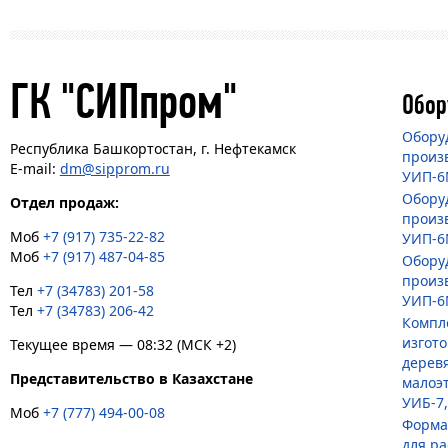
ГК "СИПпром"
Обор
Обору
Республика Башкортостан, г. Нефтекамск
произ
E-mail:
dm@sipprom.ru
УИП-
Обору
Отдел продаж:
произ
Моб
+7 (917) 735-22-82
УИП-6
Моб
+7 (917) 487-04-85
Обору
произ
Тел
+7 (34783) 201-58
УИП-6
Тел
+7 (34783) 206-42
Компл
изгот
Текущее время — 08:32 (МСК +2)
дерев
Представительство в Казахстане
малоэ
УИБ-7
Моб
+7 (777) 494-00-08
Форма
для р