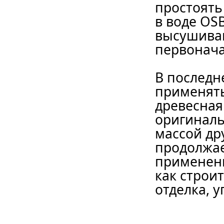
простоять
в воде OS
высушиван
первонача
В последн
применять
древесная
оригиналь
массой др
продолжае
применени
как строи
отделка, у