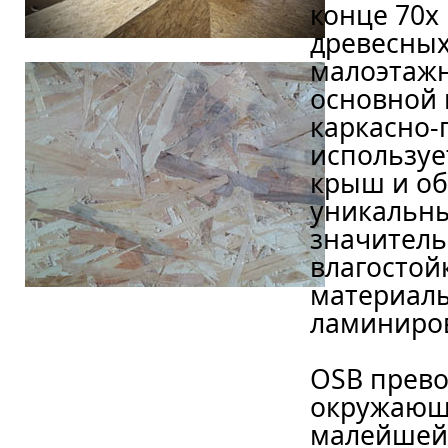
конце 70х
древесных
малоэтажн
основной 
каркасно-
используе
крыш и об
уникальн
значитель
влагостой
материалы
ламиниров
OSB прево
окружающе
малейшей 