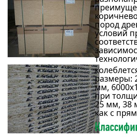
преимущес
коричнево
пород дре
условий п
соответст
зависимос
технологи
колеблется
размеры: 
мм, 6000х
при толщин
25 мм, 38
как с пря
Классифи