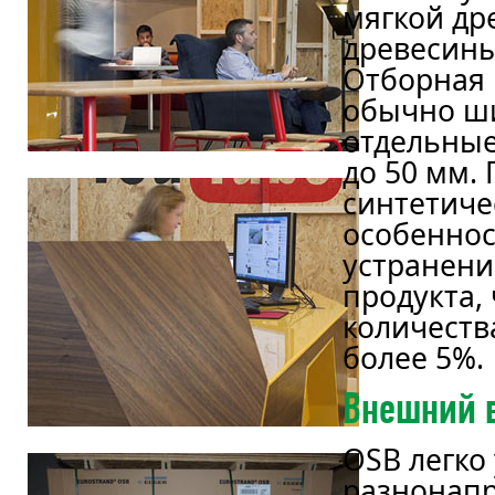
мягкой др
древесины
Отборная 
обычно ши
отдельные
до 50 мм.
синтетиче
особеннос
устранени
продукта,
количеств
более 5%.
Внешний 
OSB легко
разнонапр