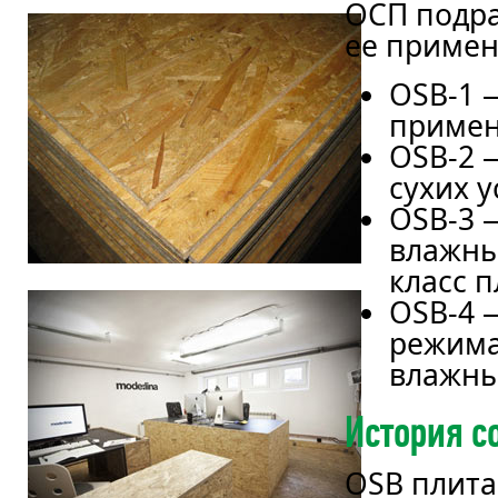
ОСП подра
ее примен
OSB-1 
примен
OSB-2 
сухих 
OSB-3 
влажны
класс 
OSB-4 
режима
влажны
История с
OSB плита