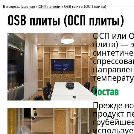
Вы здесь:
Главная
»
СИП панели
»
OSB плиты (ОСП плиты)
OSB плиты (ОСП плиты)
ОСП или O
плита) — 
синтетиче
спрессова
направлен
температу
Состав
Прежде вс
продукт п
грубейшее
используе