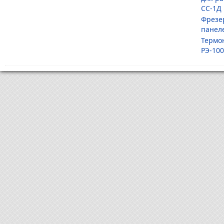
СС-1Д
Фрезе
панел
Термо
РЭ-100